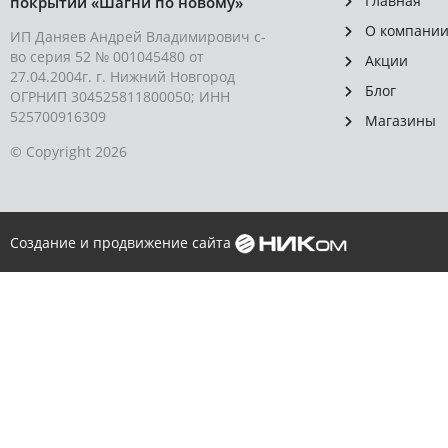
Главная
покрытий «Шагни по новому»
О компани
ИП Даняев Андрей Владимирович с-
во серия 52 № 001045480 от
Акции
27.04.2004г. г. Нижний Новгород
Блог
ОГРНИП 304525811800050; ИНН
525700916309
Магазины
© Copyright 2026
Создание и продвижение сайта