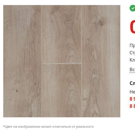
Пр
Ст
Кл
Вс
С
Не
8 
8 
*Цвет на изображении может отличаться от реального