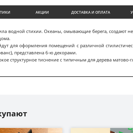
СТИКИ
АКЦИИ
ДОСТАВКА И ОПЛАТА
ила водной стихии. Океаны, омывающие берега, создают н
дома.
дут для оформления помещений с различной стилистическ
ованс), представлена 6-ю декорами.
окое структурное тиснение с типичным для дерева матово-
купают