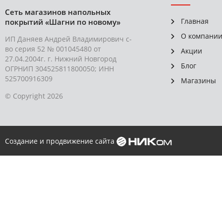
Сеть магазинов напольных
Главная
покрытий «Шагни по новому»
О компани
ИП Даняев Андрей Владимирович с-
во серия 52 № 001045480 от
Акции
27.04.2004г. г. Нижний Новгород
Блог
ОГРНИП 304525811800050; ИНН
525700916309
Магазины
© Copyright 2026
Создание и продвижение сайта