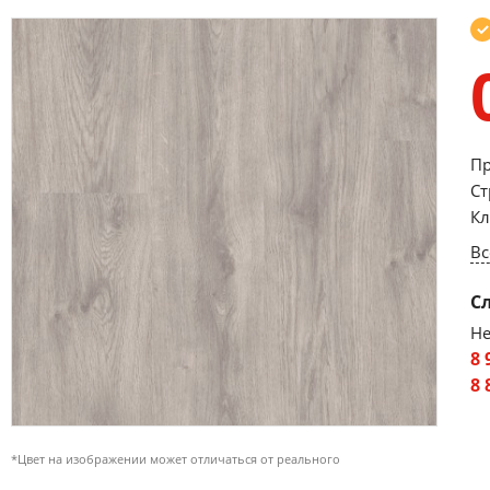
Пр
Ст
Кл
Вс
С
Не
8 
8 
*Цвет на изображении может отличаться от реального