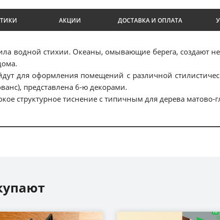
СТИКИ
АКЦИИ
ДОСТАВКА И ОПЛАТА
ила водной стихии. Океаны, омывающие берега, создают н
дома.
дут для оформления помещений с различной стилистическ
ованс), представлена 6-ю декорами.
окое структурное тиснение с типичным для дерева матово-
купают