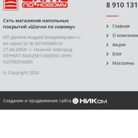
8 910 131
Сеть магазинов напольных
Главная
покрытий «Шагни по новому»
О компани
ИП Даняев Андрей Владимирович с-
во серия 52 № 001045480 от
Акции
27.04.2004г. г. Нижний Новгород
Блог
ОГРНИП 304525811800050; ИНН
525700916309
Магазины
© Copyright 2026
Создание и продвижение сайта