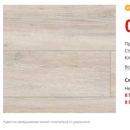
Пр
Ст
Кл
Вс
С
Не
8 
8 
*Цвет на изображении может отличаться от реального