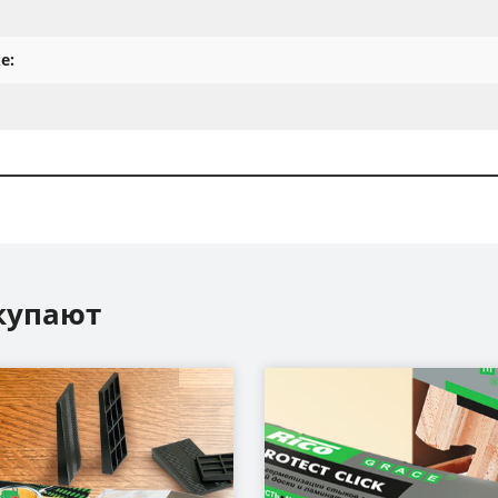
е:
купают