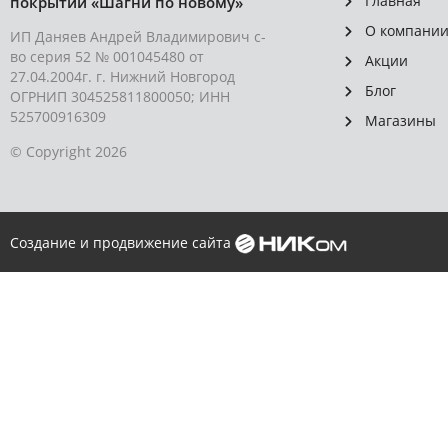
Главная
покрытий «Шагни по новому»
О компани
ИП Даняев Андрей Владимирович с-
во серия 52 № 001045480 от
Акции
27.04.2004г. г. Нижний Новгород
Блог
ОГРНИП 304525811800050; ИНН
525700916309
Магазины
© Copyright 2026
Создание и продвижение сайта