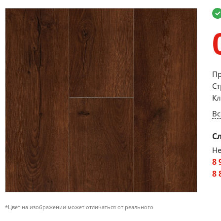
Пр
Ст
Кл
Вс
С
Не
8 
8 
*Цвет на изображении может отличаться от реального