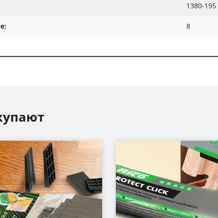
1380-195
е:
8
купают