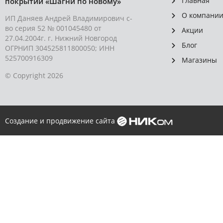
Главная
покрытий «Шагни по новому»
О компани
ИП Даняев Андрей Владимирович с-
во серия 52 № 001045480 от
Акции
27.04.2004г. г. Нижний Новгород
Блог
ОГРНИП 304525811800050; ИНН
525700916309
Магазины
© Copyright 2026
Создание и продвижение сайта