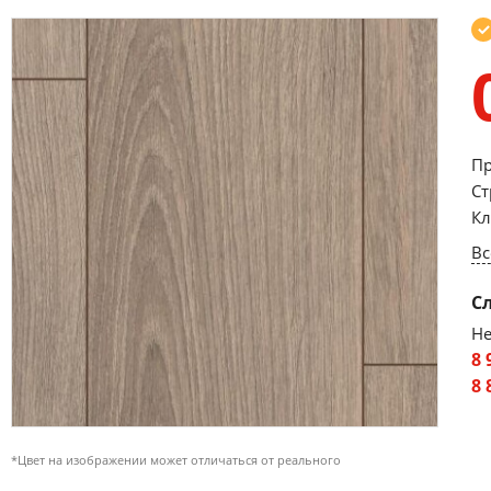
Пр
Ст
Кл
Вс
С
Не
8 
8 
*Цвет на изображении может отличаться от реального