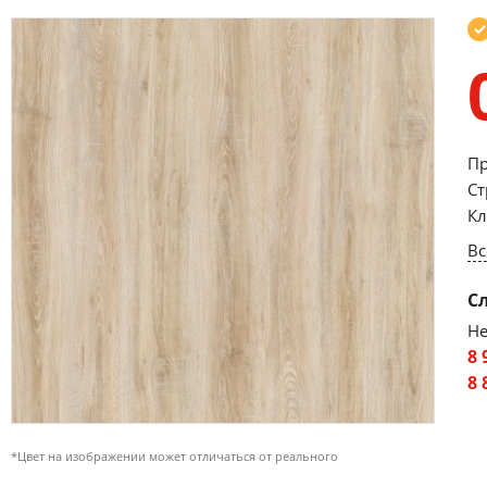
Пр
Ст
Кл
Вс
С
Не
8 
8 
*Цвет на изображении может отличаться от реального