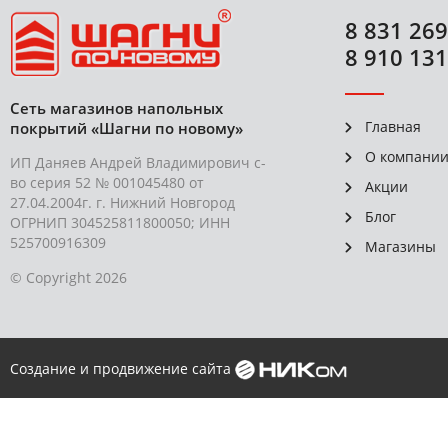
8 831 269
8 910 131
Сеть магазинов напольных
Главная
покрытий «Шагни по новому»
О компани
ИП Даняев Андрей Владимирович с-
во серия 52 № 001045480 от
Акции
27.04.2004г. г. Нижний Новгород
Блог
ОГРНИП 304525811800050; ИНН
525700916309
Магазины
© Copyright 2026
Создание и продвижение сайта