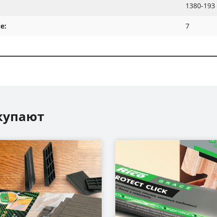
1380-193
е:
7
купают