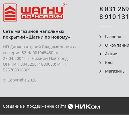
8 831 269
8 910 131
Сеть магазинов напольных
Главная
покрытий «Шагни по новому»
О компани
ИП Даняев Андрей Владимирович с-
во серия 52 № 001045480 от
Акции
27.04.2004г. г. Нижний Новгород
Блог
ОГРНИП 304525811800050; ИНН
525700916309
Магазины
© Copyright 2026
Создание и продвижение сайта