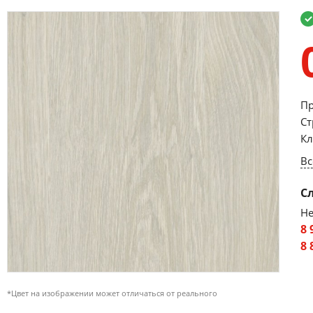
Пр
Ст
Кл
Вс
С
Не
8 
8 
*Цвет на изображении может отличаться от реального