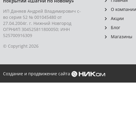
Главная
покрытий «Шагни по новому»
О компани
ИП Даняев Андрей Владимирович с-
во серия 52 № 001045480 от
Акции
27.04.2004г. г. Нижний Новгород
Блог
ОГРНИП 304525811800050; ИНН
525700916309
Магазины
© Copyright 2026
Создание и продвижение сайта