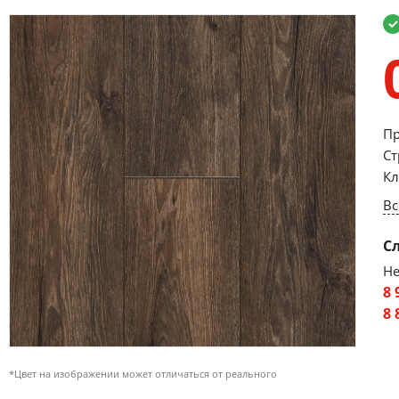
Пр
Ст
Кл
Вс
С
Не
8 
8 
*Цвет на изображении может отличаться от реального