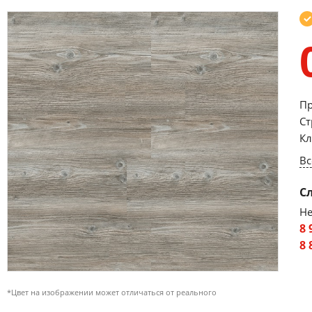
Пр
Ст
Кл
Вс
С
Не
8 
8 
*Цвет на изображении может отличаться от реального