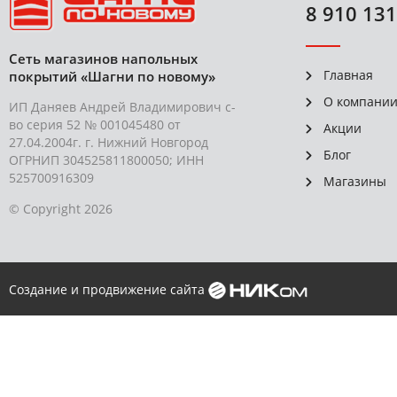
8 910 131
Сеть магазинов напольных
Главная
покрытий «Шагни по новому»
О компани
ИП Даняев Андрей Владимирович с-
во серия 52 № 001045480 от
Акции
27.04.2004г. г. Нижний Новгород
Блог
ОГРНИП 304525811800050; ИНН
525700916309
Магазины
© Copyright 2026
Создание и продвижение сайта