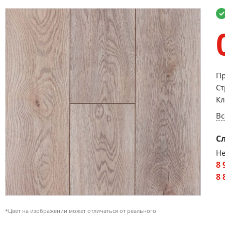
Пр
Ст
Кл
Вс
С
Не
8 
8 
*Цвет на изображении может отличаться от реального