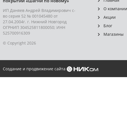
Главная
покрытий «Шагни по новому»
О компани
ИП Даняев Андрей Владимирович с-
во серия 52 № 001045480 от
Акции
27.04.2004г. г. Нижний Новгород
Блог
ОГРНИП 304525811800050; ИНН
525700916309
Магазины
© Copyright 2026
Создание и продвижение сайта