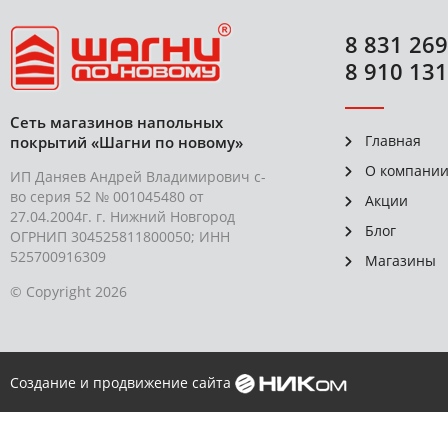
8 831 269
8 910 131
Сеть магазинов напольных
Главная
покрытий «Шагни по новому»
О компани
ИП Даняев Андрей Владимирович с-
во серия 52 № 001045480 от
Акции
27.04.2004г. г. Нижний Новгород
Блог
ОГРНИП 304525811800050; ИНН
525700916309
Магазины
© Copyright 2026
Создание и продвижение сайта