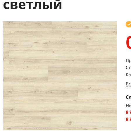
светлый
Пр
Ст
Кл
Вс
С
Не
8 
8 