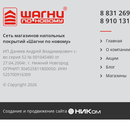
8 831 269
8 910 131
Сеть магазинов напольных
Главная
покрытий «Шагни по новому»
О компани
ИП Даняев Андрей Владимирович с-
во серия 52 № 001045480 от
Акции
27.04.2004г. г. Нижний Новгород
Блог
ОГРНИП 304525811800050; ИНН
525700916309
Магазины
© Copyright 2026
Создание и продвижение сайта