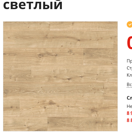
светлый
Пр
Ст
Кл
Вс
С
Не
8 
8 