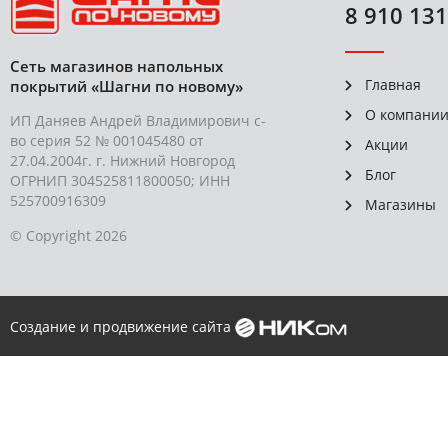
8 910 131
Сеть магазинов напольных
Главная
покрытий «Шагни по новому»
О компани
ИП Даняев Андрей Владимирович с-
во серия 52 № 001045480 от
Акции
27.04.2004г. г. Нижний Новгород
Блог
ОГРНИП 304525811800050; ИНН
525700916309
Магазины
© Copyright 2026
Создание и продвижение сайта