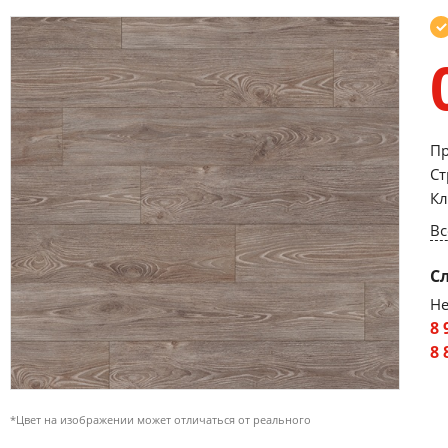
Пр
Ст
Кл
Вс
С
Не
8 
8 
*Цвет на изображении может отличаться от реального