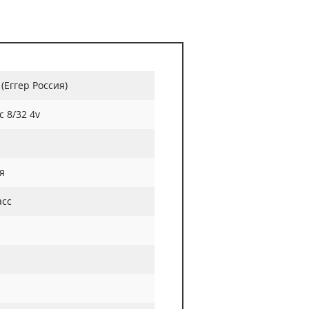
 (Еггер Россия)
c 8/32 4v
я
асс