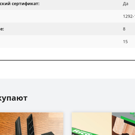
ский сертификат:
Да
1292-
е:
8
15
купают