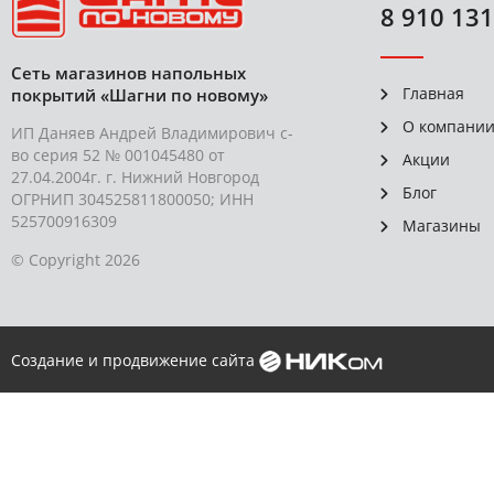
8 910 131
Сеть магазинов напольных
Главная
покрытий «Шагни по новому»
О компани
ИП Даняев Андрей Владимирович с-
во серия 52 № 001045480 от
Акции
27.04.2004г. г. Нижний Новгород
Блог
ОГРНИП 304525811800050; ИНН
525700916309
Магазины
© Copyright 2026
Создание и продвижение сайта