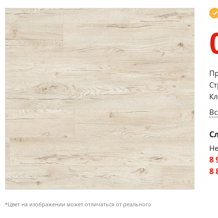
Пр
Ст
Кл
Вс
С
Не
8 
8 
*Цвет на изображении может отличаться от реального