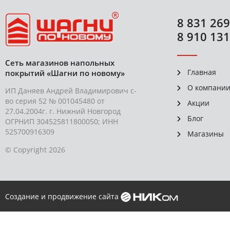
8 831 269
8 910 131
Сеть магазинов напольных
Главная
покрытий «Шагни по новому»
О компани
ИП Даняев Андрей Владимирович с-
во серия 52 № 001045480 от
Акции
27.04.2004г. г. Нижний Новгород
Блог
ОГРНИП 304525811800050; ИНН
525700916309
Магазины
© Copyright 2026
Создание и продвижение сайта