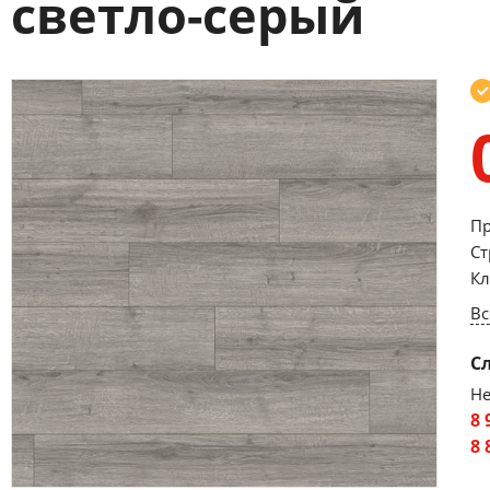
светло-серый
Пр
Ст
Кл
Вс
С
Не
8 
8 