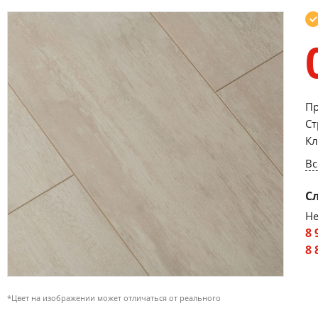
Пр
Ст
Кл
Вс
С
Не
8 
8 
*Цвет на изображении может отличаться от реального