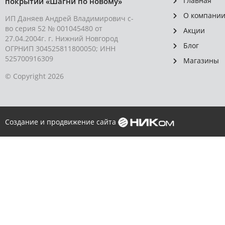
Главная
покрытий «Шагни по новому»
О компани
ИП Даняев Андрей Владимирович с-
во серия 52 № 001045480 от
Акции
27.04.2004г. г. Нижний Новгород
Блог
ОГРНИП 304525811800050; ИНН
525700916309
Магазины
© Copyright 2026
Создание и продвижение сайта