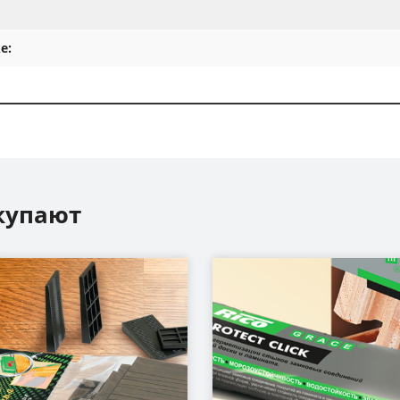
е:
купают