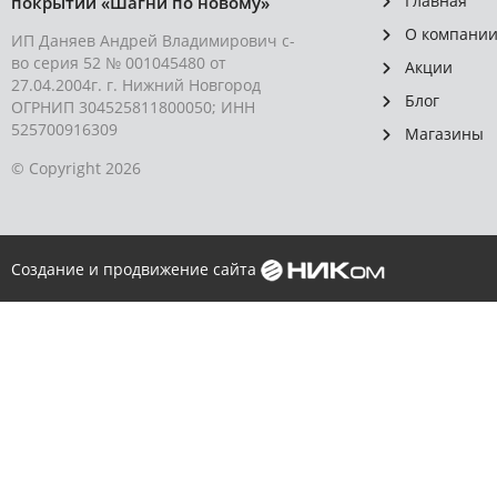
Главная
покрытий «Шагни по новому»
О компани
ИП Даняев Андрей Владимирович с-
во серия 52 № 001045480 от
Акции
27.04.2004г. г. Нижний Новгород
Блог
ОГРНИП 304525811800050; ИНН
525700916309
Магазины
© Copyright 2026
Создание и продвижение сайта