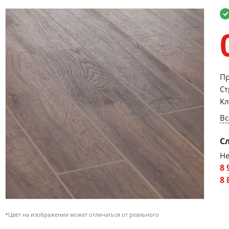
Пр
Ст
Кл
Вс
С
Не
8 
8 
*Цвет на изображении может отличаться от реального