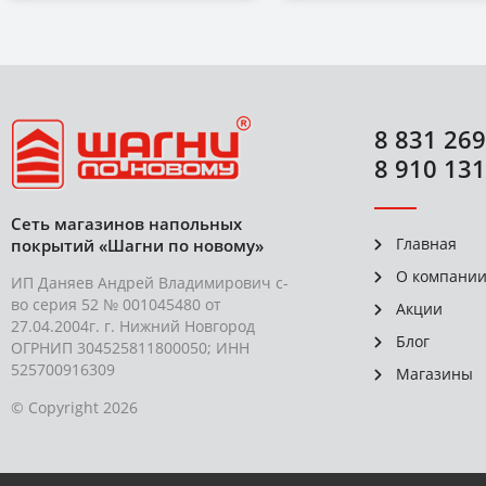
8 831 269
8 910 131
Сеть магазинов напольных
Главная
покрытий «Шагни по новому»
О компани
ИП Даняев Андрей Владимирович с-
во серия 52 № 001045480 от
Акции
27.04.2004г. г. Нижний Новгород
Блог
ОГРНИП 304525811800050; ИНН
525700916309
Магазины
© Copyright 2026