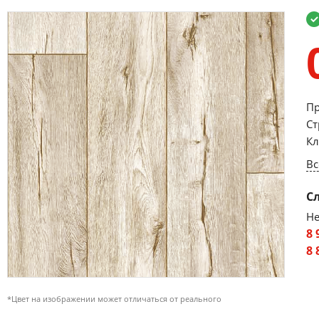
Пр
Ст
Кл
Вс
С
Не
8 
8 
*Цвет на изображении может отличаться от реального