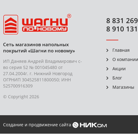
8 831 269
8 910 131
Сеть магазинов напольных
Главная
покрытий «Шагни по новому»
О компани
ИП Даняев Андрей Владимирович с-
во серия 52 № 001045480 от
Акции
27.04.2004г. г. Нижний Новгород
Блог
ОГРНИП 304525811800050; ИНН
525700916309
Магазины
© Copyright 2026
Создание и продвижение сайта