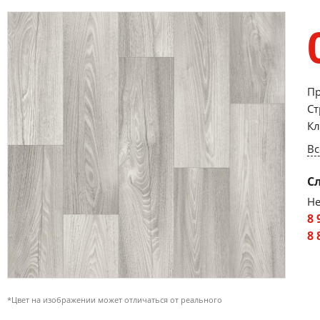
Пр
Ст
Кл
Вс
С
Не
8 
8 
*Цвет на изображении может отличаться от реального