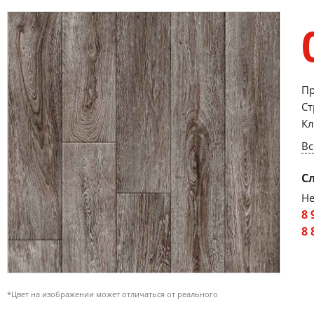
Пр
Ст
Кл
Вс
С
Не
8 
8 
*Цвет на изображении может отличаться от реального