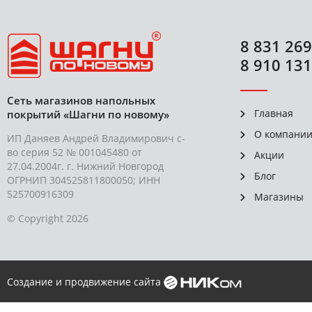
8 831 269
8 910 131
Сеть магазинов напольных
Главная
покрытий «Шагни по новому»
О компани
ИП Даняев Андрей Владимирович с-
во серия 52 № 001045480 от
Акции
27.04.2004г. г. Нижний Новгород
Блог
ОГРНИП 304525811800050; ИНН
525700916309
Магазины
© Copyright 2026
Создание и продвижение сайта